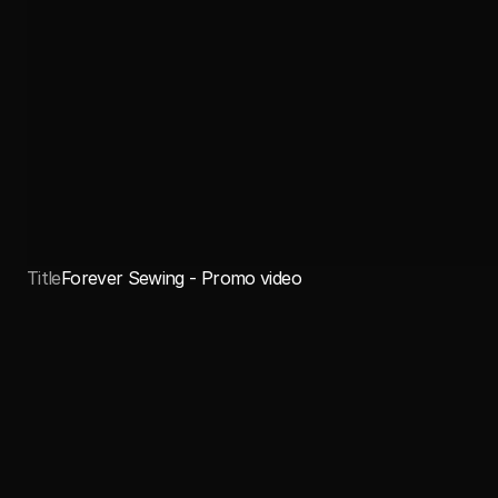
Title
Forever Sewing - Promo video